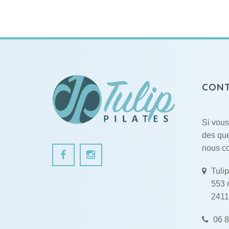
CON
Si vou
des que
nous co
Tulip
553 
241
06 8