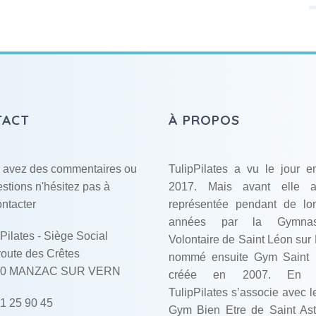
TACT
À PROPOS
s avez des commentaires ou
TulipPilates a vu le jour e
stions n'hésitez pas à
2017. Mais avant elle 
ntacter
représentée pendant de lo
années par la Gymnast
Pilates - Siège Social
Volontaire de Saint Léon sur L
route des Crêtes
nommé ensuite Gym Saint 
10 MANZAC SUR VERN
créée en 2007. En 
TulipPilates s’associe avec l
1 25 90 45
Gym Bien Etre de Saint Asti