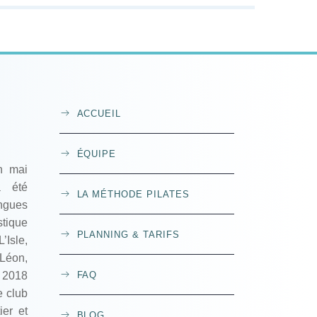
ACCUEIL
ÉQUIPE
n mai
a été
LA MÉTHODE PILATES
ngues
ique
PLANNING & TARIFS
’Isle,
Léon,
2018
FAQ
e club
er et
BLOG